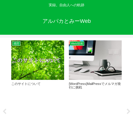
実録。自由人への軌跡
アルパカとみーWeb
感想
Web技術
英
を向い
このサイトについて
[WordPress]MailPressでメルマガ発
英語
語り
行に挑戦
どを