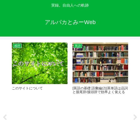
実録。自由人への軌跡
アルパカとみーWeb
感想
英語
感
ラン
このサイトについて
[英語の基礎:語彙編(2)]英単語は品詞
[日
と接尾辞/接頭辞で効率よく覚える
(202