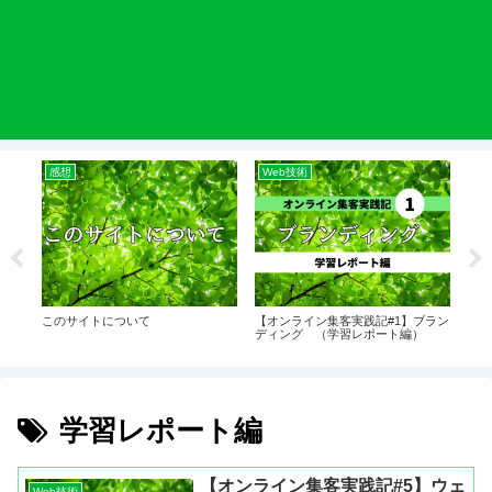
感想
Web技術
W
)
このサイトについて
【オンライン集客実践記#1】ブラン
【オ
ディング （学習レポート編）
ディ
学習レポート編
【オンライン集客実践記#5】ウェ
Web技術