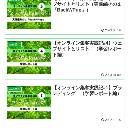
ブサイ卜とリス卜（実践編その１
「BackWPup」）
2023.03.19
【オンライン集客実践記#4】ウェ
Web技術
ブサイ卜とリス卜 （学習レポー
ト編）
2023.01.09
【オンライン集客実践記#1】ブラ
Web技術
ンディング （学習レポート編）
2022.12.18