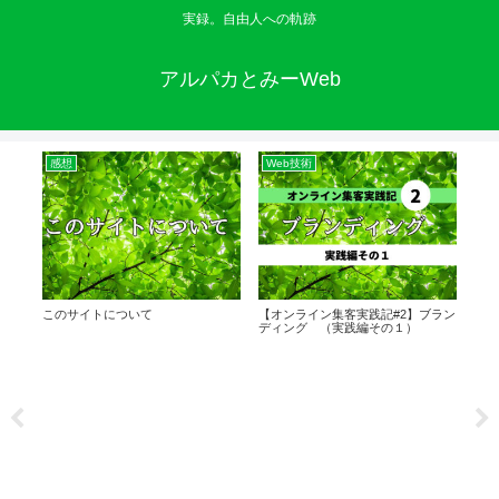
実録。自由人への軌跡
アルパカとみーWeb
感想
Web技術
W
)
このサイトについて
【オンライン集客実践記#2】ブラン
【オ
ディング （実践編その１）
サイ
編）