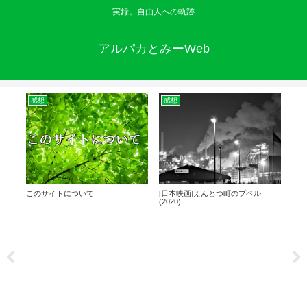
実録。自由人への軌跡
アルパカとみーWeb
感想
感想
W
5(大
このサイトについて
[日本映画]えんとつ町のプペル
Wo
〜を
(2020)